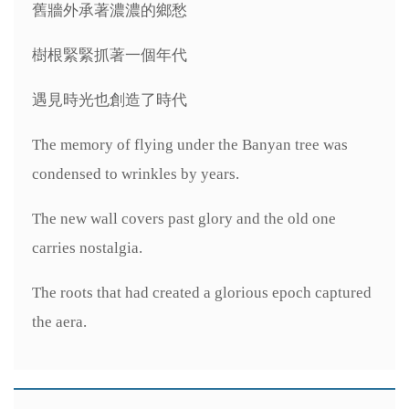
舊牆外承著濃濃的鄉愁
樹根緊緊抓著一個年代
遇見時光也創造了時代
The memory of flying under the Banyan tree was
condensed to wrinkles by years.
The new wall covers past glory and the old one
carries nostalgia.
The roots that had created a glorious epoch captured
the aera.