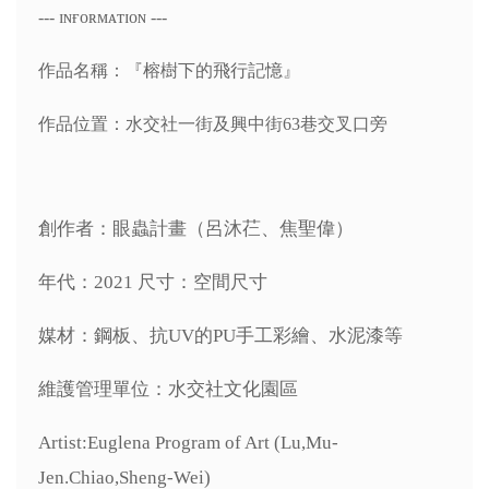
--- ɪɴғᴏʀᴍᴀᴛɪᴏɴ ---
作品名稱：『榕樹下的飛行記憶』
作品位置：水交社一街及興中街63巷交叉口旁
創作者：眼蟲計畫（呂沐芢、焦聖偉）
年代：2021 尺寸：空間尺寸
媒材：鋼板、抗UV的PU手工彩繪、水泥漆等
維護管理單位：水交社文化園區
Artist:Euglena Program of Art (Lu,Mu-
Jen.Chiao,Sheng-Wei)